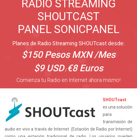
RADIO STREAMING
SHOUTCAST
PANEL SONICPANEL
Planes de Radio Streaming SHOUTcast desde:
$
150
Pesos MXN
/Mes
$
9
USD
€
8
Euros
|
Comienza tu Radio en Internet ahora mismo!
SHOUTcast
es una solución
para
transmisión de
audio en vivo a través de Internet (Estación de Radio por Internet)
como una estación tradicional de radio. Los usuarios pueden