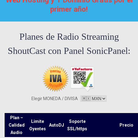
primer año!
Planes de Radio Streaming
ShoutCast con Panel SonicPanel:
Elegir MONEDA / DIVISA
Plan –
Limite
Soporte
Calidad
AutoDJ
Precio
Oyentes
SSL/https
Audio