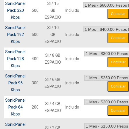
SonicPanel
SI / 15
Pack 320
500
GB
Incluido
Contratar
Kbps
ESPACIO
SonicPanel
SI / 10
Pack 192
500
GB
Incluido
Contratar
Kbps
ESPACIO
SonicPanel
SI / 8 GB
Pack 128
400
Incluido
ESPACIO
Contratar
Kbps
SonicPanel
SI / 6 GB
Pack 96
300
Incluido
ESPACIO
Contratar
Kbps
SonicPanel
SI / 4 GB
Pack 64
200
Incluido
ESPACIO
Contratar
Kbps
SonicPanel
SI / 2 GB