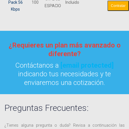
Pack 56
100
Incluido
ESPACIO
Contratar
Kbps
¿Requieres un plan más avanzado o
diferente?
Contáctanos a
[email protected]
indicando tus necesidades y te
enviaremos una cotización.
Preguntas Frecuentes:
¿Tienes alguna pregunta o duda? Revisa a continuación las